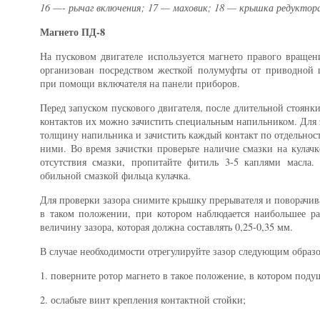
16 —- рычаг включения; 17 — маховик; 18 — крышка редуктор
Магнето ПД-8
На пусковом двигателе используется магнето правого вращен
организован посредством жесткой полумуфты от приводной ш
при помощи включателя на панели приборов.
Перед запуском пускового двигателя, после длительной стоянки
контактов их можно зачистить специальным напильником. Для 
толщину напильника и зачистить каждый контакт по отдельност
ними. Во время зачистки проверьте наличие смазки на кулач
отсутствия смазки, пропитайте фитиль 3-5 каплями масла. 
обильной смазкой фильца кулачка.
Для проверки зазора снимите крышку прерывателя и поворачив
в таком положении, при котором наблюдается наибольшее р
величину зазора, которая должна составлять 0,25-0,35 мм.
В случае необходимости отрегулируйте зазор следующим образ
1. поверните ротор магнето в такое положение, в котором поду
2. ослабьте винт крепления контактной стойки;