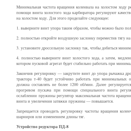
Минимальная частота вращения коленвала на холостом ходу р
помощи винта холостого хода карбюратора регулируют качест
на холостом ходу. Для этого проделайте следующее:
1. выверните винт упора таким образом, чтобы можно было пол
2. полностью откройте воздушную заслонку переместив тягу на 
3. установите дроссельную заслонку так, чтобы добиться мини
4. полностью выверните винт холостого хода, а затем, медлен
котором пусковой агрегат будет стабильно работать при минима
Закончив регулировку — закрутите винт до упора рычажка дро
трактора т-40 будет устойчиво работать при минимальных о
должна составлять не более 1200 об/мин. Далее регулируетс
прогревом пускача при помощи специального винта регул
ослаблении пружины регулятор максимальная частота вращени
винта и увеличения затяжки пружины — повышается.
Запрещается проводить регулировку частоты вращения коленч
шарниров или изменением длины тяг.
Устройство редуктора ПД-8