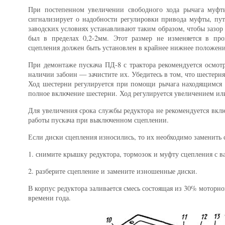
При постепенном увеличении свободного хода рычага муфты 
сигнализирует о надобности регулировки привода муфты, пут
заводских условиях устанавливают таким образом, чтобы зазо
был в пределах 0,2-2мм. Этот размер не изменяется в пр
сцепления должен быть установлен в крайнее нижнее положени
При демонтаже пускача ПД-8 с трактора рекомендуется осмотр
наличии забоин — зачистите их. Убедитесь в том, что шестерн
Ход шестерни регулируется при помощи рычага находящимся н
полное включение шестерни. Ход регулируется увеличением и
Для увеличения срока службы редуктора не рекомендуется вклю
работы пускача при выключенном сцеплении.
Если диски сцепления износились, то их необходимо заменить
1. снимите крышку редуктора, тормозок и муфту сцепления с ва
2. разберите сцепление и замените изношенные диски.
В корпус редуктора заливается смесь состоящая из 30% моторн
времени года.