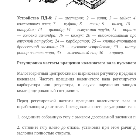
Устройство ПД-8:
1 — шестерня; 2 — винт; 3 — гайка; 4
коленчатого вала; 7 — муфта; 8 — тяга; 9 — палец; 10 —
патрубок; 13 — цилиндр; 14 — выпускная труба; 15 — поршне
— головка цилиндра; 19 — кожух; 20 — высоковольтный пр
впускной патрубок; 24 — карбюратор; 25 — кнопка-утопитель
дроссельной заслонки; 29 — пусковое устройство; 30 — шат
ротор вентилятора; 35 — коленчатый вал; 36 — картер.
Регулировка частоты вращения коленчатого вала пускового
Малогабаритный центробежный шариковый регулятор предназна
коленвала. Частота вращения коленчатого вала регулируетс
карбюратора или регулятора, в случае нарушения завод
квалифицированный специалист.
Перед регулировкой частоты вращения коленчатого вала 
неработающем двигателе. Последовательность регулировки тяг 
1. соедините собранную тягу с рычагом дроссельной заслонки
2. оттяните тягу влево до отказа, установив при этом рычаг 
заслонка полностью открыта.