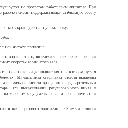
егулируется на прогретом работающем двигателе. При
во рабочей смеси, поддерживающая стабильную работу
ностью закрыть дроссельную заслонку;
себя;
мальной частоты вращения;
но отворачивая его, определите такое положение, при
льных оборотах коленчатого вала.
ссельной заслонки до положения, при котором пускач
боротах. Минимальная стабильная частота вращения
я максимальная частота вращения с предварительным
ятора. При выкручивании регулировочного винта и
я на холостом ходу уменьшается, а при ввинчивании
атого вала пускового двигателя Т-40 путем затяжки