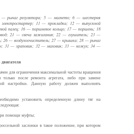
 — рычаг регулятора; 5 — магнето; 6 — шестерня
 электростартер; 11 — прокладка; 12 — выпускной
вой палец; 16 — поршневое кольцо; 17 — поршень; 18
овод; 21 — свеча зажигания; 22 — глушитель; 23 —
; 26 — воздухоочиститель; 27 — крышка; 28 — рычаг
ун; 31 — храповик; 32 — маховик; 33 — кожух; 34 —
 двигателя
чен для ограничения максимальной частоты вращения
я только после ремонта агрегата, либо при замене
ской настройки. Данную работу должен выполнять
необходимо установить определенную длину тяг на
следующая:
 при помощи муфты;
дроссельной заслонки в такое положение, при котором