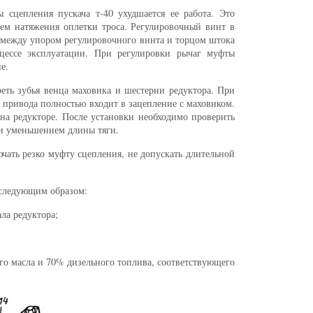
сцепления пускача т-40 ухудшается ее работа. Это
ем натяжения оплетки троса. Регулировочный винт в
р между упором регулировочного винта и торцом штока
оцессе эксплуатации. При регулировки рычаг муфты
е.
еть зубья венца маховика и шестерни редуктора. При
я привода полностью входит в зацепление с маховиком.
а редукторе. После установки необходимо проверить
ли уменьшением длины тяги.
чать резко муфту сцепления, не допускать длительной
 следующим образом:
ла редуктора;
ого масла и 70% дизельного топлива, соответствующего