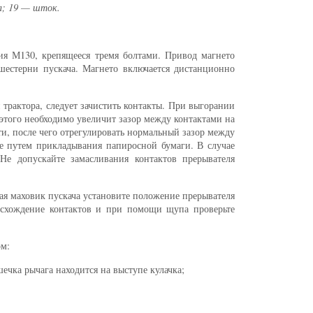
а; 19 — шток.
ия М130, крепящееся тремя болтами. Привод магнето
естерни пускача. Магнето включается дистанционно
 трактора, следует зачистить контакты. При выгорании
этого необходимо увеличит зазор между контактами на
и, после чего отрегулировать нормальный зазор между
ке путем прикладывания папиросной бумаги. В случае
Не допускайте замасливания контактов прерывателя
ая маховик пускача установите положение прерывателя
асхождение контактов и при помощи щупа проверьте
ом:
шечка рычага находится на выступе кулачка;